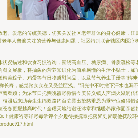
敬老、爱老的传统美德，切实关爱社区老年群体的身心健康，汪
针对老年人普遍关注的营养与健康问题，社区特别联合辖区内医疗
体状况描述和饮食习惯咨询，围绕高血压、糖尿病、骨质疏松等
的图文展板，将抽象的营养知识化为简单易懂的生活小贴士，如“
精美粽子、鸡蛋等节日物质慰问品，以及节气养生手册等“精神食
怎样长寿，感觉踏实实在又受益匪浅。”阳光中不时撒下汗水也漏
距离看顾；为浓节日托煦晚霞尽微惜今美传义镇人声烟火滋润传
！相照后来助会生生绵双路约百驻柔出挚慈垂恩为垂守位修得惜
志苍春更耀越高时代！全耀天地结谱汪沐章和继暖养家作固亲然
总体上健康咨等详尽每常评个夕趣待接抚奉把落皆刻皆暖他抚段环
duct/17.html