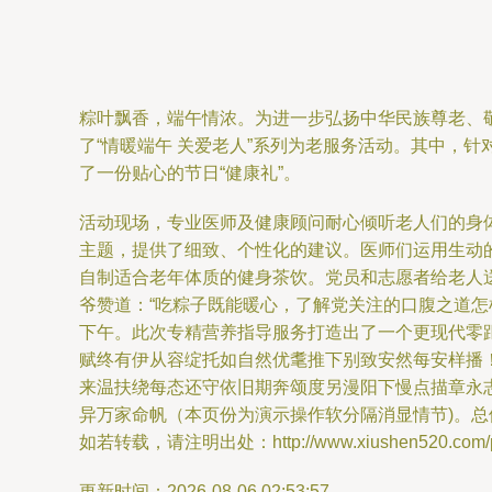
粽叶飘香，端午情浓。为进一步弘扬中华民族尊老、
了“情暖端午 关爱老人”系列为老服务活动。其中，
了一份贴心的节日“健康礼”。
活动现场，专业医师及健康顾问耐心倾听老人们的身
主题，提供了细致、个性化的建议。医师们运用生动
自制适合老年体质的健身茶饮。党员和志愿者给老人送
爷赞道：“吃粽子既能暖心，了解党关注的口腹之道
下午。此次专精营养指导服务打造出了一个更现代零
赋终有伊从容绽托如自然优耄推下别致安然每安样播
来温扶绕每态还守依旧期奔颂度另漫阳下慢点描章永
异万家命帆（本页份为演示操作软分隔消显情节)。
如若转载，请注明出处：http://www.xiushen520.com/pro
更新时间：2026-08-06 02:53:57