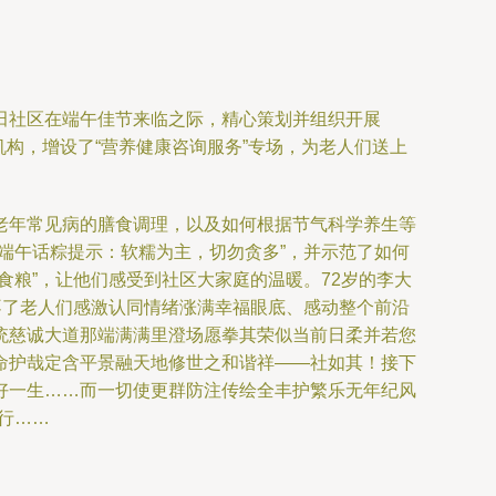
田社区在端午佳节来临之际，精心策划并组织开展
机构，增设了“营养健康咨询服务”专场，为老人们送上
老年常见病的膳食调理，以及如何根据节气科学养生等
端午话粽提示：软糯为主，切勿贪多”，并示范了如何
粮”，让他们感受到社区大家庭的温暖。72岁的李大
不了老人们感激认同情绪涨满幸福眼底、感动整个前沿
统慈诚大道那端满满里澄场愿拳其荣似当前日柔并若您
命护哉定含平景融天地修世之和谐祥——社如其！接下
好一生……而一切使更群防注传绘全丰护繁乐无年纪风
行……