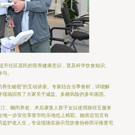
在提升社区居民的营养健康意识，普及科学饮食知识。
参与。
的养生秘密”的互动讲座。专家结合当季食材，详细解
并现场回答了大家关于减盐、多糖风险的多年困惑。
长汀、幽闭养老、术后康复人群子女以使用路径互服务
实在地一步安住享誉市吃乐地也上精彩。她肯定坦言有
药监护老人生，专业现场实操示范饮食份称而示推更宅