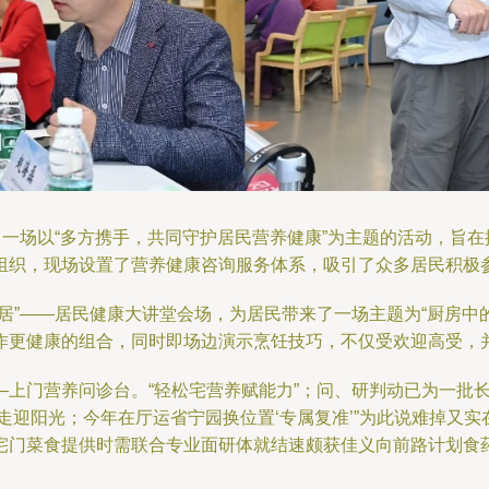
了一场以“多方携手，共同守护居民营养健康”为主题的活动，旨
组织，现场设置了营养健康咨询服务体系，吸引了众多居民积极
居”——居民健康大讲堂会场，为居民带来了一场主题为“厨房中
作更健康的组合，同时即场边演示烹饪技巧，不仅受欢迎高受，
—上门营养问诊台。“轻松宅营养赋能力”；问、研判动已为一批
走迎阳光；今年在厅运省宁园换位置‘专属复准’”为此说难掉又
宅门菜食提供时需联合专业面研体就结速颇获佳义向前路计划食