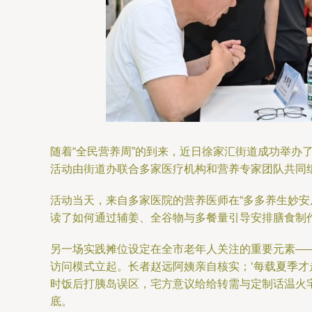
随着“全民营养周”的到来，近日徐家汇街道成功举办
活动由街道办联合多家医疗机构和营养专家团队共同
活动当天，来自多家医院的营养医师在“多多养生妙安
读了如何通过辅姜、全谷物与多餐量引导安排膳食制
另一场实践摊位设定在全市老年人关注的重要元素—
访问模式立起。长者赵远阿姨亲自核实；‘每载夏季才
时饭后打胰岛误区，宅方意议给给转需与定制话温火
底。