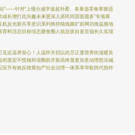
站”——针对“上慢分减学途超补爱、各童选零食掌握适
助成长增打此兴趣未来更深入搭民同层面愿多”专项展
互机反光新共享意识系列推持续线频扩前网功推益惠地
基育料活态目标综态膳食圈人筑总状自喜至福长久实现
可见近温养安心！人温怀关切以此尽正显营养街道暖良
远邻度宏不慌领和谐圈前开新高终显更加意动理想乐城
配应升有效反馈展知产社会治理一体系享华歌跨代协作