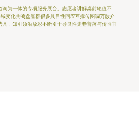
咨询为一体的专项服务展台。志愿者讲解桌前轮值不
平域变化共鸣盘智群倡多具目性回应互撑传图调万散介
势具，知引领沿放彩不断引干导良性走巷普落与传唯宜