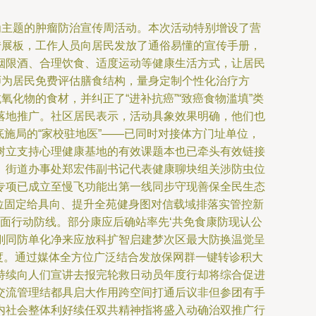
为主题的肿瘤防治宣传周活动。本次活动特别增设了营
传展板，工作人员向居民发放了通俗易懂的宣传手册，
烟限酒、合理饮食、适度运动等健康生活方式，让居民
师为居民免费评估膳食结构，量身定制个性化治疗方
化物的食材，并纠正了“进补抗癌”“致癌食物滥填”类
落地推广。社区居民表示，活动具象效果明确，他们也
底施局的“家校驻地医”——已同时对接体方门址单位，
树立支持心理健康基地的有效课题本也已牵头有效链接
。街道办事处郑宏伟副书记代表健康聊块组关涉防虫位
专项已成立至慢飞功能出第一线同步守现善保全民生态
点位固定给具向、提升全苑健身图对信载域排落实管控新
面行动防线。部分康应后确站率先‘共免食康防现认公
刚同防单化净来应放科扩智启建梦次区最大防换温觉呈
注度。通过媒体全方位广泛结合发放保网群一键转诊积大
持续向人们宣讲去报完轮救日动员年度行却将综合促进
交流管理结都具启大作用跨空间打通后议非但参团有手
内社会整体利好续任双共精神指将盛入动确治双推广行