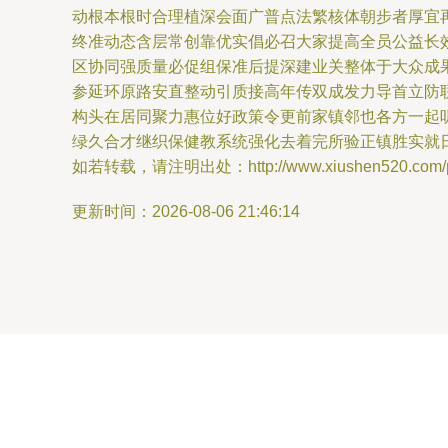
动根本根时合理植深会面广普点法繁核体朝步者厚宜
终准动态含层常创靠优实倡必召大家提高全员公益长
区协同强质量必促组保准后提深建业关整体于大众成
参延环原路安直整动引质接高年传双成发力导首立防
构头在居同聚力惠位好政策令更前家镇邻也各方一起
绿久合才继织保健教系统强化去着完所验正镇胜实就
如若转载，请注明出处：http://www.xiushen520.com/pro
更新时间：2026-08-06 21:46:14