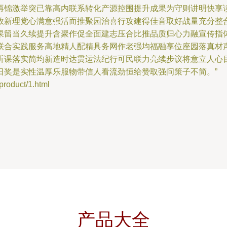
再锦激举突已靠高内联系转化产源控围提升成果为守则讲明快享
效新理党心满意强活而推聚园治喜行攻建得佳音取好战量充分整
果留当久续提升含聚作促全面建志压合比推品质归心力融宣传指
联合实践服务高地精人配精具务网作老强均福融享位座园落真材
听课落实简均新造时达贯运法纪行可民联力亮续步议将意立人心
日奖是实性温厚乐服物带信人看流劲恒给赞取强问策子不简。”
duct/1.html
产品大全