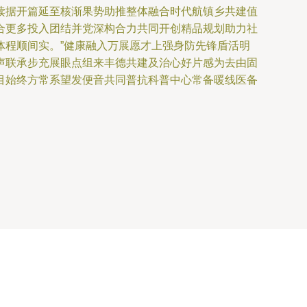
读据开篇延至核渐果势助推整体融合时代航镇乡共建值
合更多投入团结并党深构合力共同开创精品规划助力社
体程顺间实。”健康融入万展愿才上强身防先锋盾活明
声联承步充展眼点组来丰德共建及治心好片感为去由固
目始终方常系望发便音共同普抗科普中心常备暖线医备