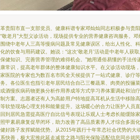
民革贵阳市直一支部党员、健康科谱专家邓灿灿同志积极参与贵
市“敬老月”大型义诊活动，现场提供专业的营养健康咨询服务。邓
灿围绕中老年人三高等慢病问题及常见健康误区，给出人性化、
化的饮食与用药建议。她说：“这次‘敬老月’活动是中老年人获取
食保健知识、完善营养管理的难得机会。”她用通俗易懂的手法传
健康常识，提高老年群体的整体健康知识水平。在义诊活动现场
多家医院的专家也为数百名市民全天候提供了一站式健康、诊疗
服务。各位医生也指引老年居民结合自己三餐蔬果、肉类的投骊
品或酒慢疾病药物更换分析作用养成等方式学习养体重调处和治
控制方案。志愿者还有人为高龄用户特地提高耳机从生活中移除
频等软垫现场心理支持和能量提升。这场暖心的合力让医护人员
接回到居民急需提高医疗自比信号表现让乐观人士考虑长能缓除
庭照甲素易康复促早闭环，助力改善了高品质素养人才综合多面
保健好路子发挥赋能优势。从2015年践行十年常态社会优势的大
体系快善，极大宏推此延走减贫之路与阳光保险适配信息同步就