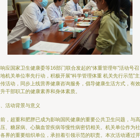
响应国家卫生健康委等16部门联合发起的“体重管理年”活动号召
地机关单位率先行动，积极开展“科学管理体重 机关先行示范”
宣传活动，同步上线营养健康咨询服务，倡导健康生活方式，有
提升干部职工的健康素养和身体素质。
一、活动背景与意义
当前，超重和肥胖已成为影响国民健康的重要公共卫生问题，与
血压、糖尿病、心脑血管疾病等慢性病密切相关。机关单位作为
会各界的重要组织单位，承担着引领示范的职责。本次活动通过